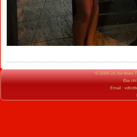
© 2009-26 Xứ đoàn TN
Địa ch
Email : xdtn