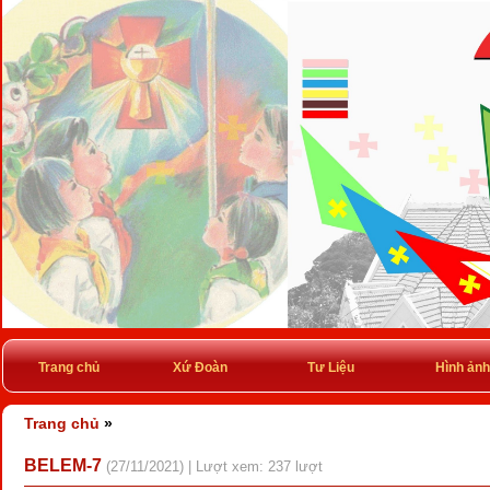
Trang chủ
Xứ Đoàn
Tư Liệu
Hình ảnh
Trang chủ
»
BELEM-7
(27/11/2021) | Lượt xem: 237 lượt