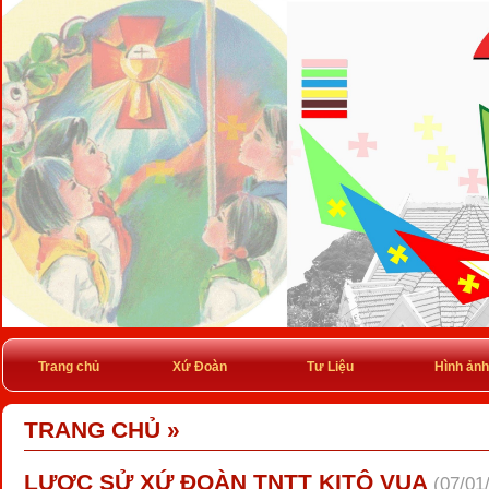
Trang chủ
Xứ Đoàn
Tư Liệu
Hình ảnh
TRANG CHỦ
»
LƯỢC SỬ XỨ ĐOÀN TNTT KITÔ VUA
(07/01