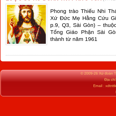
Phong trào Thiếu Nhi Th
Xứ Đức Mẹ Hằng Cứu Gi
p.9, Q3, Sài Gòn) – thuộ
Tổng Giáo Phận Sài Gò
thành từ năm 1961
© 2009-26 Xứ đoàn TN
Địa ch
Email : xdtn