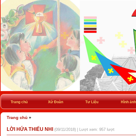
Trang chủ
Xứ Đoàn
Tư Liệu
Hình ảnh
Trang chủ
»
LỜI HỨA THIẾU NHI
(09/11/2018) | Lượt xem: 957 lượt