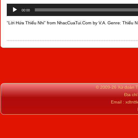
Audio
00:00
Player
“Lời Hứa Thiếu Nhi” from NhacCuaTui.Com by V.A. Genre: Thiếu N
© 2009-26 Xứ đoàn TN
Địa ch
Email : xdtn