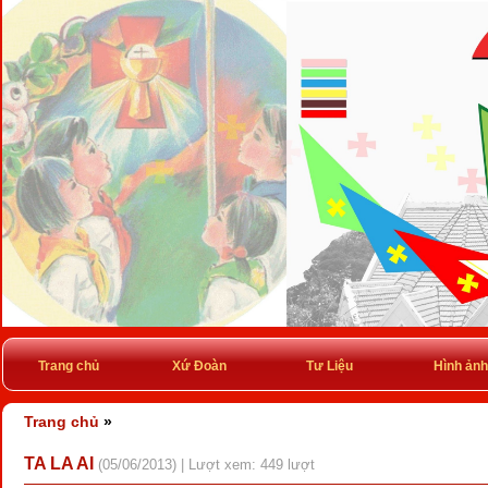
Trang chủ
Xứ Đoàn
Tư Liệu
Hình ảnh
Trang chủ
»
TA LA AI
(05/06/2013) | Lượt xem: 449 lượt