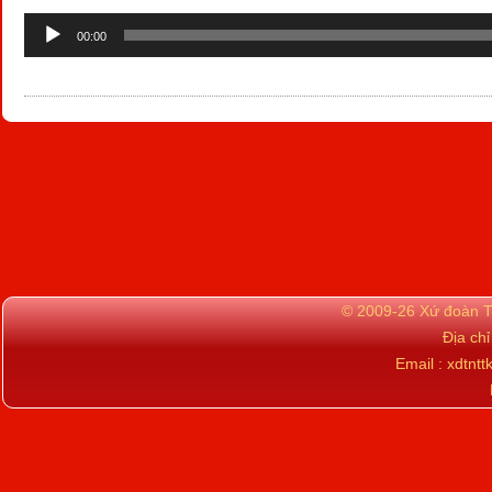
Audio
00:00
Player
© 2009-26 Xứ đoàn TN
Địa ch
Email : xdtn