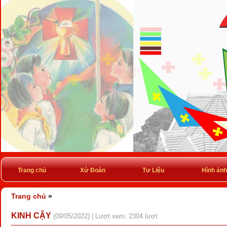
Trang chủ
Xứ Đoàn
Tư Liệu
Hình ảnh
Trang chủ
»
KINH CẬY
(09/05/2022) | Lượt xem: 2304 lượt