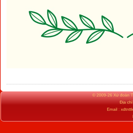
© 2009-26 Xứ đoàn TN
Địa ch
Email : xdtn