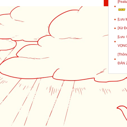
[Fea
[Lưu 
[Xứ Đ
[Lưu
VỌNG
[Thôn
ĐÁN 