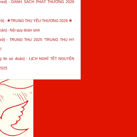
tured] - DANH SÁCH PHÁT THƯỞNG 2026
trữ] - 🌟TRUNG THU YÊU THƯƠNG 2026 🌟
oàn] - Nội quy đoàn sinh
 trữ] - TRUNG THU 2025 “TRUNG THU HY
”
g tin xứ đoàn] - LỊCH NGHỈ TẾT NGUYÊN
2025