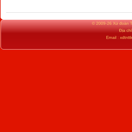
© 2009-26 Xứ đoàn TN
Địa ch
Email : xdtn