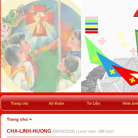
Trang chủ
Xứ Đoàn
Tư Liệu
Hình ảnh
Trang chủ
»
CHA-LINH-HUONG
(04/03/2018) | Lượt xem: 586 lượt