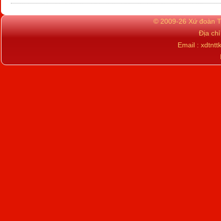
© 2009-26 Xứ đoàn TN
Địa ch
Email : xdtn