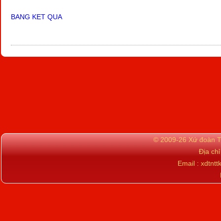
BANG KET QUA
© 2009-26 Xứ đoàn TN
Địa ch
Email : xdtn