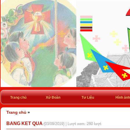
Trang chủ
Xứ Đoàn
Tư Liệu
Hình ảnh
Trang chủ
»
BANG KET QUA
(03/09/2019) | Lượt xem: 280 lượt