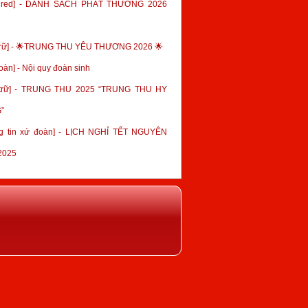
tured] - DANH SÁCH PHÁT THƯỞNG 2026
trữ] - 🌟TRUNG THU YÊU THƯƠNG 2026 🌟
oàn] - Nội quy đoàn sinh
 trữ] - TRUNG THU 2025 “TRUNG THU HY
”
g tin xứ đoàn] - LỊCH NGHỈ TẾT NGUYÊN
2025