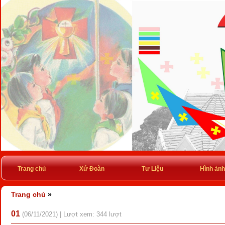
Trang chủ
Xứ Đoàn
Tư Liệu
Hình ảnh
Trang chủ
»
01
(06/11/2021) | Lượt xem: 344 lượt