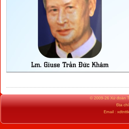
© 2009-26 Xứ đoàn TN
Địa ch
Email : xdtn