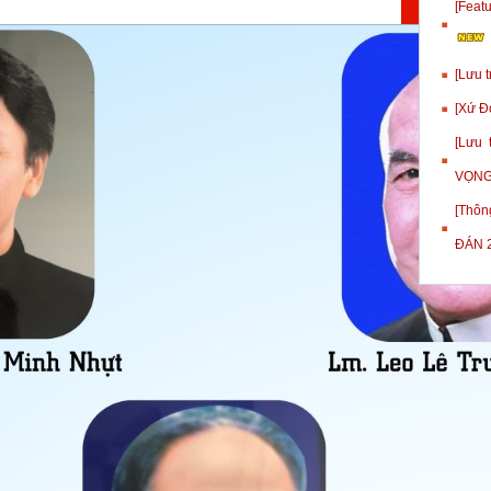
[Fea
[Lưu 
[Xứ Đ
[Lưu
VỌNG
[Thôn
ĐÁN 