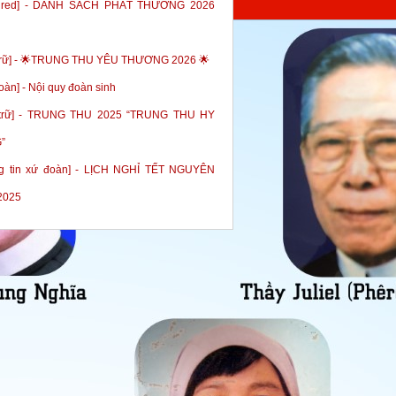
tured] - DANH SÁCH PHÁT THƯỞNG 2026
trữ] - 🌟TRUNG THU YÊU THƯƠNG 2026 🌟
oàn] - Nội quy đoàn sinh
 trữ] - TRUNG THU 2025 “TRUNG THU HY
”
g tin xứ đoàn] - LỊCH NGHỈ TẾT NGUYÊN
2025