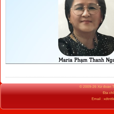
© 2009-26 Xứ đoàn TN
Địa ch
Email : xdtn