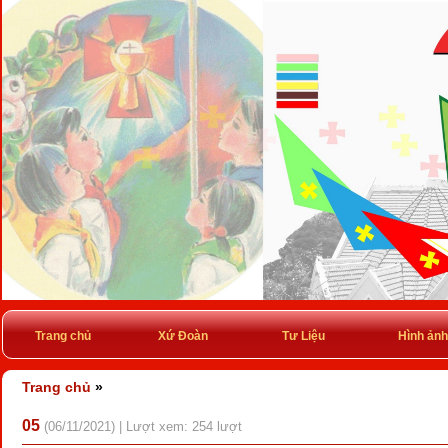
Trang chủ
Xứ Đoàn
Tư Liệu
Hình ảnh
Trang chủ
»
05
(06/11/2021) | Lượt xem: 254 lượt