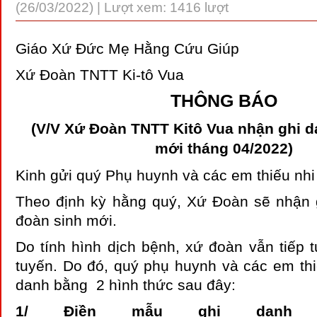
(26/03/2022) | Lượt xem: 1416 lượt
Giáo Xứ Đức Mẹ Hằng Cứu Giúp
Xứ Đoàn TNTT Ki-tô Vua
THÔNG BÁO
(V/V Xứ Đoàn TNTT Kitô Vua nhận ghi d
mới tháng 04/2022)
Kinh gửi quý Phụ huynh và các em thiếu nhi
Theo định kỳ hằng quý, Xứ Đoàn sẽ nhận
đoàn sinh mới.
Do tính hình dịch bệnh, xứ đoàn vẫn tiếp t
tuyến. Do đó, quý phụ huynh và các em thi
danh bằng 2 hình thức sau đây:
1/ Điền mẫu ghi danh t