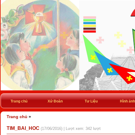
Trang chủ
Xứ Đoàn
Tư Liệu
Hình ảnh
Trang chủ
»
TIM_BAI_HOC
(17/06/2016) | Lượt xem: 342 lượt