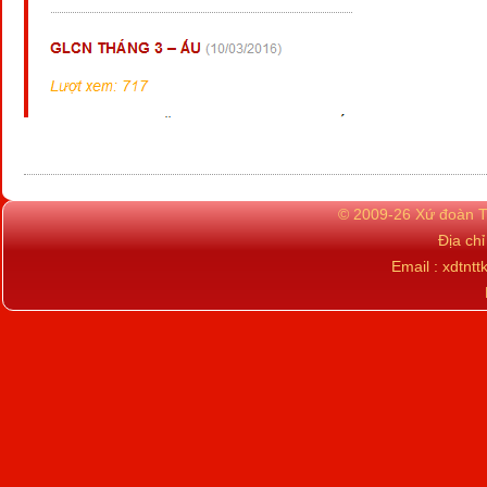
© 2009-26 Xứ đoàn TN
Địa ch
Email : xdtn