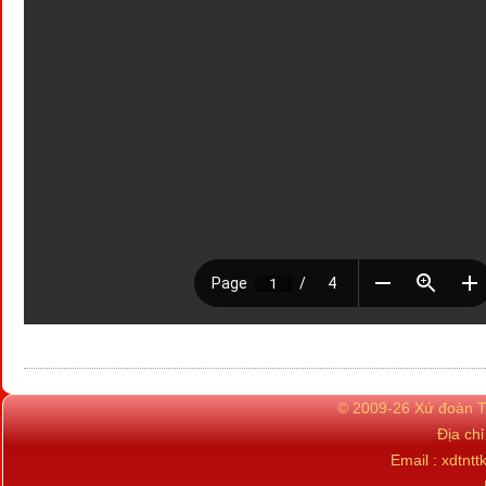
© 2009-26 Xứ đoàn TN
Địa ch
Email : xdtn