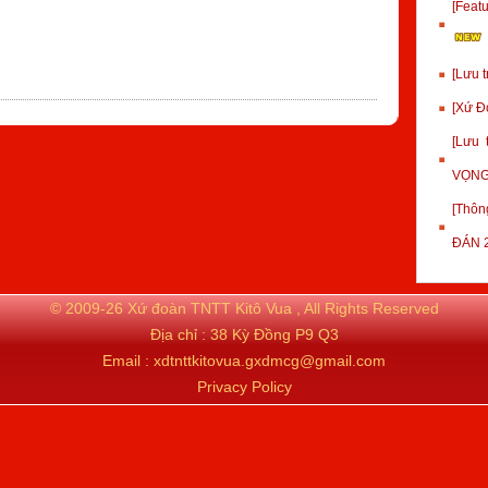
[Fea
[Lưu 
[Xứ Đ
[Lưu
VỌNG
[Thôn
ĐÁN 
© 2009-26 Xứ đoàn TNTT Kitô Vua , All Rights Reserved
Địa chỉ : 38 Kỳ Đồng P9 Q3
Email : xdtnttkitovua.gxdmcg@gmail.com
Privacy Policy