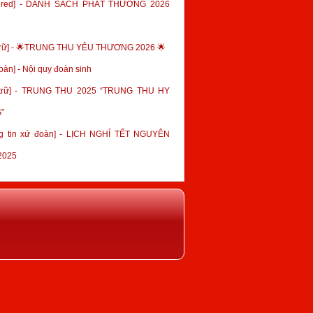
tured] - DANH SÁCH PHÁT THƯỞNG 2026
trữ] - 🌟TRUNG THU YÊU THƯƠNG 2026 🌟
oàn] - Nội quy đoàn sinh
 trữ] - TRUNG THU 2025 “TRUNG THU HY
”
g tin xứ đoàn] - LỊCH NGHỈ TẾT NGUYÊN
2025