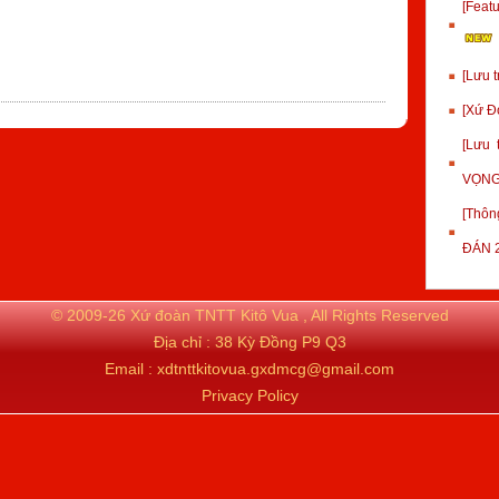
[Fea
[Lưu 
[Xứ Đ
[Lưu
VỌNG
[Thôn
ĐÁN 
© 2009-26 Xứ đoàn TNTT Kitô Vua , All Rights Reserved
Địa chỉ : 38 Kỳ Đồng P9 Q3
Email : xdtnttkitovua.gxdmcg@gmail.com
Privacy Policy