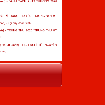
tured] - DANH SÁCH PHÁT THƯỞNG 2026
trữ] - 🌟TRUNG THU YÊU THƯƠNG 2026 🌟
oàn] - Nội quy đoàn sinh
 trữ] - TRUNG THU 2025 “TRUNG THU HY
”
g tin xứ đoàn] - LỊCH NGHỈ TẾT NGUYÊN
2025