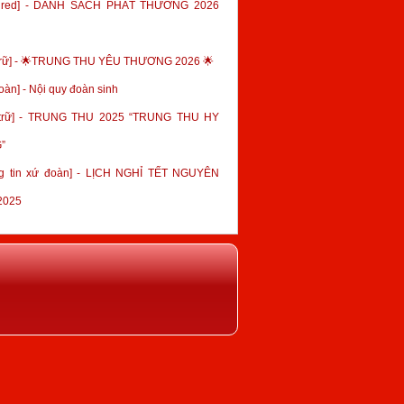
tured] - DANH SÁCH PHÁT THƯỞNG 2026
trữ] - 🌟TRUNG THU YÊU THƯƠNG 2026 🌟
oàn] - Nội quy đoàn sinh
 trữ] - TRUNG THU 2025 “TRUNG THU HY
”
g tin xứ đoàn] - LỊCH NGHỈ TẾT NGUYÊN
2025