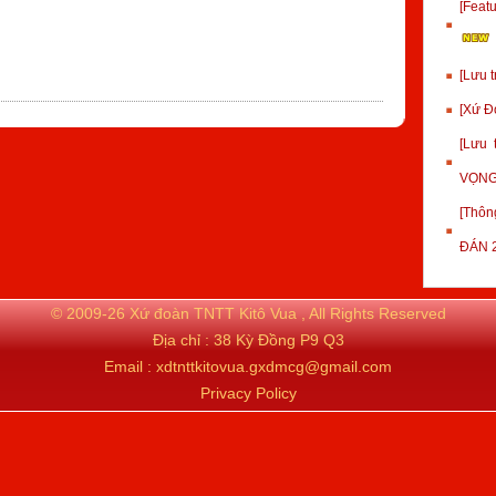
[Fea
[Lưu 
[Xứ Đ
[Lưu
VỌNG
[Thôn
ĐÁN 
© 2009-26 Xứ đoàn TNTT Kitô Vua , All Rights Reserved
Địa chỉ : 38 Kỳ Đồng P9 Q3
Email : xdtnttkitovua.gxdmcg@gmail.com
Privacy Policy