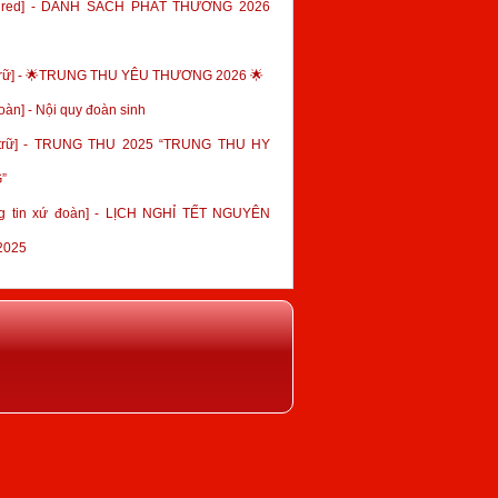
tured] - DANH SÁCH PHÁT THƯỞNG 2026
trữ] - 🌟TRUNG THU YÊU THƯƠNG 2026 🌟
oàn] - Nội quy đoàn sinh
 trữ] - TRUNG THU 2025 “TRUNG THU HY
”
g tin xứ đoàn] - LỊCH NGHỈ TẾT NGUYÊN
2025