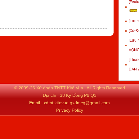
[Fea
[Lưu 
[Xứ Đ
[Lưu
VỌNG
[Thôn
ĐÁN 
© 2009-26 Xứ đoàn TNTT Kitô Vua , All Rights Reserved
Địa chỉ : 38 Kỳ Đồng P9 Q3
Email : xdtnttkitovua.gxdmcg@gmail.com
Privacy Policy