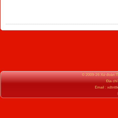
© 2009-26 Xứ đoàn TN
Địa ch
Email : xdtn