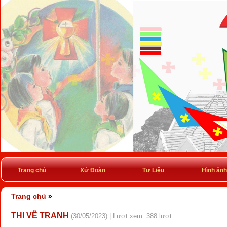
Trang chủ
Xứ Đoàn
Tư Liệu
Hình ảnh
Trang chủ
»
THI VẼ TRANH
(30/05/2023) | Lượt xem: 388 lượt