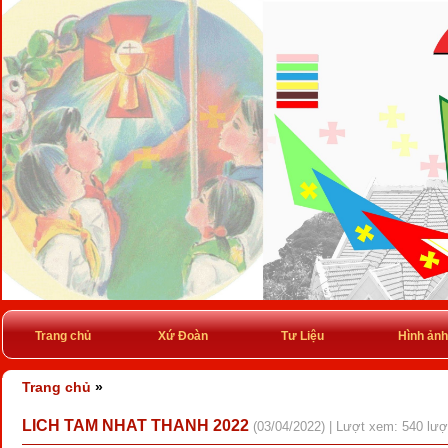
Trang chủ
Xứ Đoàn
Tư Liệu
Hình ảnh
Trang chủ
»
LICH TAM NHAT THANH 2022
(03/04/2022) | Lượt xem: 540 lượ