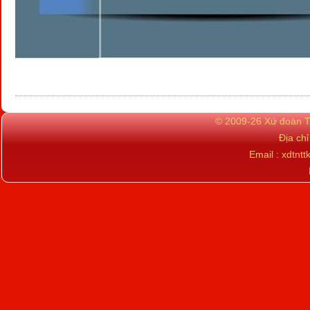
© 2009-26 Xứ đoàn TN
Địa ch
Email : xdtn