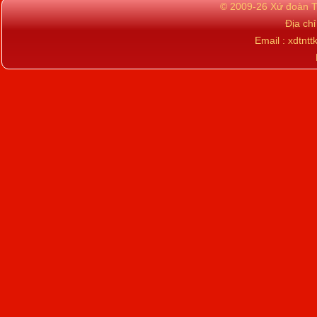
© 2009-26 Xứ đoàn TN
Địa ch
Email : xdtn