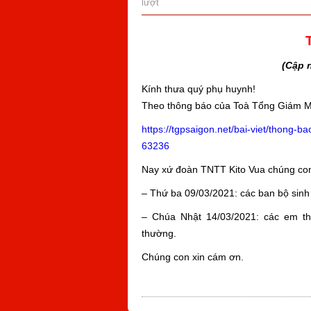
lượt
(Cập 
Kính thưa quý phụ huynh!
Theo thông báo của Toà Tổng Giám Mục
https://tgpsaigon.net/bai-viet/thong-b
63236
Nay xứ đoàn TNTT Kito Vua chúng con
– Thứ ba 09/03/2021: các ban bộ sinh
– Chúa Nhật 14/03/2021: các em thi
thường.
Chúng con xin cám ơn.