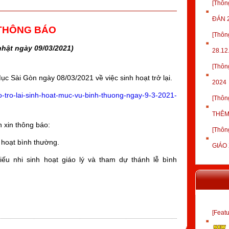
[Thôn
ĐÁN 
THÔNG BÁO
[Thô
nhật ngày 09/03/2021)
28.12
[Thôn
 Sài Gòn ngày 08/03/2021 về việc sinh hoạt trở lại.
2024
ao-tro-lai-sinh-hoat-muc-vu-binh-thuong-ngay-9-3-2021-
[Thôn
THÊM
 xin thông báo:
[Thôn
 hoạt bình thường.
GIÁO
ếu nhi sinh hoạt giáo lý và tham dự thánh lễ bình
[Fea