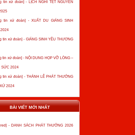
g tin xứ đoàn] - LỊCH NGHỈ TẾT NGUYÊN
2025
ng tin xứ đoàn] - XUẤT DU GIÁNG SINH
.2024
g tin xứ đoàn] - GIÁNG SINH YÊU THƯƠNG
g tin xứ đoàn] - NỘI DUNG HỌP VỠ LÒNG –
 SỨC 2024
g tin xứ đoàn] - THÁNH LỄ PHÁT THƯỞNG
 XỨ 2024
BÀI VIẾT MỚI NHẤT
tured] - DANH SÁCH PHÁT THƯỞNG 2026