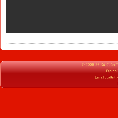
© 2009-26 Xứ đoàn TN
Địa ch
Email : xdtn