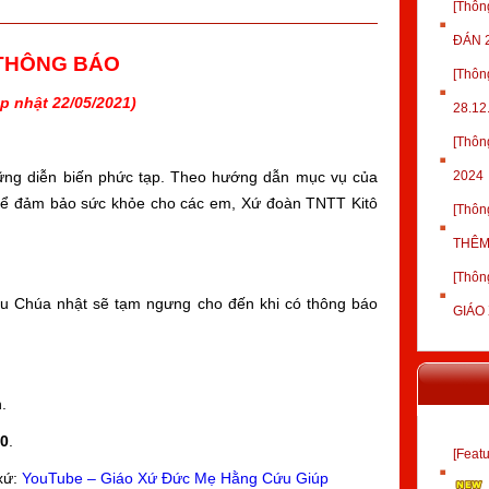
[Thôn
ĐÁN 
THÔNG BÁO
[Thô
p nhật 22/05/2021)
28.12
[Thôn
ững diễn biến phức tạp. Theo hướng dẫn mục vụ của
2024
Để đảm bảo sức khỏe cho các em, Xứ đoàn TNTT Kitô
[Thôn
THÊM
[Thôn
iều Chúa nhật sẽ tạm ngưng cho đến khi có thông báo
GIÁO
.
0
.
[Fea
xứ:
YouTube – Giáo Xứ Đức Mẹ Hằng Cứu Giúp