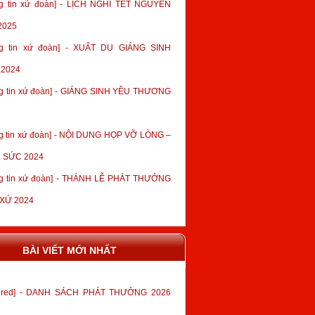
g tin xứ đoàn] - LỊCH NGHỈ TẾT NGUYÊN
2025
ng tin xứ đoàn] - XUẤT DU GIÁNG SINH
.2024
g tin xứ đoàn] - GIÁNG SINH YÊU THƯƠNG
g tin xứ đoàn] - NỘI DUNG HỌP VỠ LÒNG –
 SỨC 2024
g tin xứ đoàn] - THÁNH LỄ PHÁT THƯỞNG
 XỨ 2024
BÀI VIẾT MỚI NHẤT
tured] - DANH SÁCH PHÁT THƯỞNG 2026