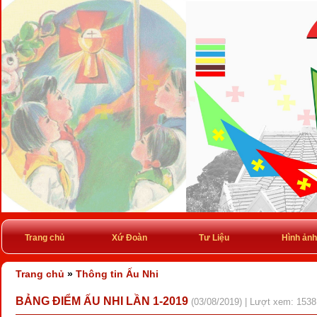
Trang chủ
Xứ Đoàn
Tư Liệu
Hình ảnh
Trang chủ
»
Thông tin Ấu Nhi
BẢNG ĐIỂM ẤU NHI LẦN 1-2019
(03/08/2019) | Lượt xem: 1538