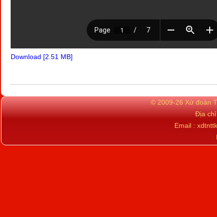
Download [2.51 MB]
© 2009-26 Xứ đoàn TN
Địa ch
Email : xdtn