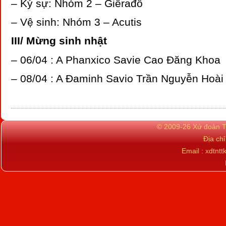
– Ký sự: Nhóm 2 – Giêrađô
– Vệ sinh: Nhóm 3 – Acutis
III/ Mừng sinh nhật
– 06/04 : A Phanxico Savie Cao Đăng Khoa
– 08/04 : A Đaminh Savio Trần Nguyễn Hoà
© 2009-26 Xứ đoàn TN
Địa ch
Email : xdtn