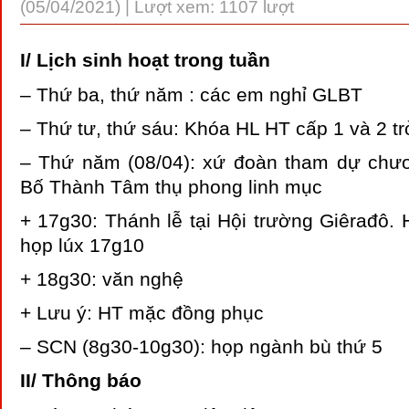
(05/04/2021) | Lượt xem: 1107 lượt
I/ Lịch sinh hoạt trong tuần
– Thứ ba, thứ năm : các em nghỉ GLBT
– Thứ tư, thứ sáu: Khóa HL HT cấp 1 và 2 trở
– Thứ năm (08/04): xứ đoàn tham dự chư
Bố Thành Tâm thụ phong linh mục
+ 17g30: Thánh lễ tại Hội trường Giêrađô.
họp lúx 17g10
+ 18g30: văn nghệ
+ Lưu ý: HT mặc đồng phục
– SCN (8g30-10g30): họp ngành bù thứ 5
II/ Thông báo