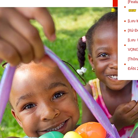
[Fea
[Lưu 
[Xứ Đ
[Lưu
VỌNG
[Thôn
ĐÁN 