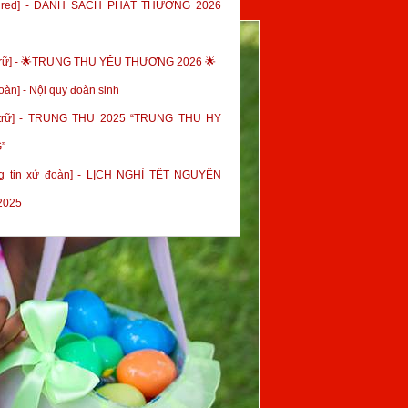
tured] - DANH SÁCH PHÁT THƯỞNG 2026
trữ] - 🌟TRUNG THU YÊU THƯƠNG 2026 🌟
oàn] - Nội quy đoàn sinh
 trữ] - TRUNG THU 2025 “TRUNG THU HY
”
g tin xứ đoàn] - LỊCH NGHỈ TẾT NGUYÊN
2025