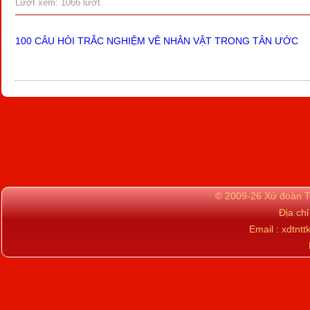
Lượt xem: 1066 lượt
100 CÂU HỎI TRẮC NGHIỆM VỀ NHÂN VẬT TRONG TÂN ƯỚC
© 2009-26 Xứ đoàn TN
Địa ch
Email : xdtn