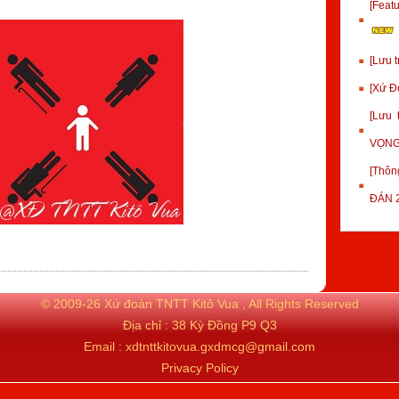
[Fea
[Lưu 
[Xứ Đ
[Lưu
VỌNG
[Thôn
ĐÁN 
© 2009-26 Xứ đoàn TNTT Kitô Vua , All Rights Reserved
Địa chỉ : 38 Kỳ Đồng P9 Q3
Email : xdtnttkitovua.gxdmcg@gmail.com
Privacy Policy