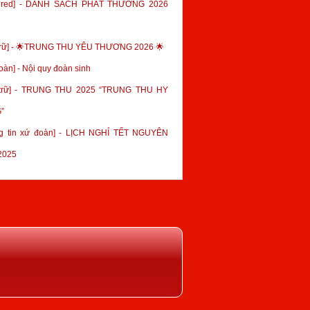
tured] - DANH SÁCH PHÁT THƯỞNG 2026
trữ] - 🌟TRUNG THU YÊU THƯƠNG 2026 🌟
oàn] - Nội quy đoàn sinh
 trữ] - TRUNG THU 2025 “TRUNG THU HY
”
g tin xứ đoàn] - LỊCH NGHỈ TẾT NGUYÊN
2025