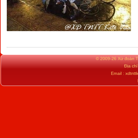
© 2009-26 Xứ đoàn TN
Địa ch
Email : xdtn