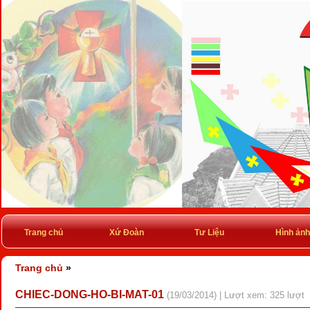
Trang chủ
Xứ Đoàn
Tư Liệu
Hình ảnh
Trang chủ
»
CHIEC-DONG-HO-BI-MAT-01
(19/03/2014) | Lượt xem: 325 lượt