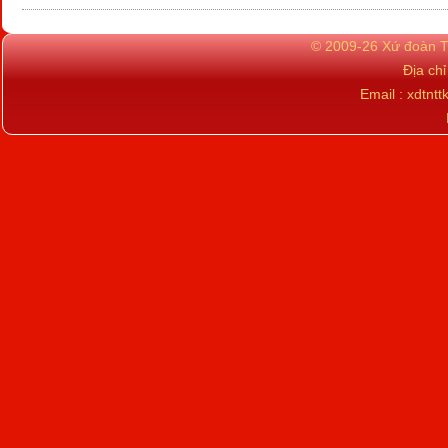
© 2009-26 Xứ đoàn TN
Địa ch
Email : xdtn