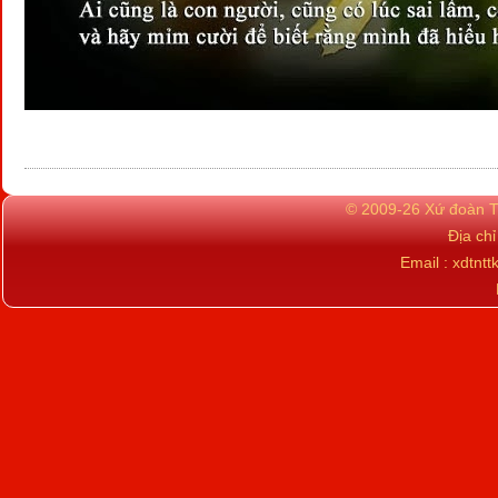
© 2009-26 Xứ đoàn TN
Địa ch
Email : xdtn