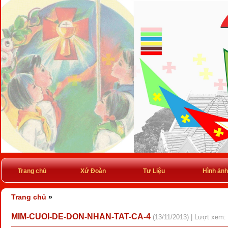
Trang chủ
Xứ Đoàn
Tư Liệu
Hình ảnh
Trang chủ
»
MIM-CUOI-DE-DON-NHAN-TAT-CA-4
(13/11/2013) | Lượt xem: