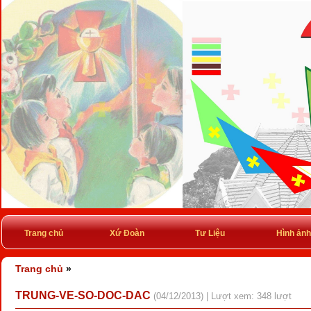
Trang chủ
Xứ Đoàn
Tư Liệu
Hình ảnh
Trang chủ
»
TRUNG-VE-SO-DOC-DAC
(04/12/2013) | Lượt xem: 348 lượt