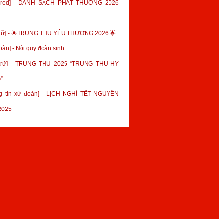
tured] - DANH SÁCH PHÁT THƯỞNG 2026
trữ] - 🌟TRUNG THU YÊU THƯƠNG 2026 🌟
oàn] - Nội quy đoàn sinh
 trữ] - TRUNG THU 2025 “TRUNG THU HY
”
g tin xứ đoàn] - LỊCH NGHỈ TẾT NGUYÊN
2025