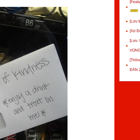
[Fea
[Lưu 
[Xứ Đ
[Lưu
VỌNG
[Thôn
ĐÁN 