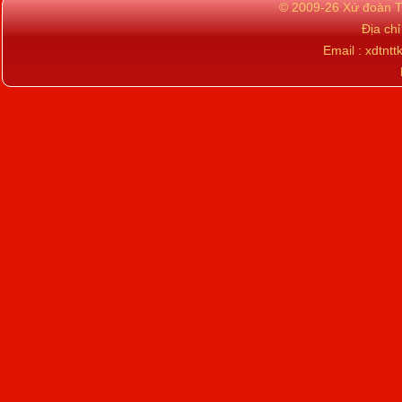
© 2009-26 Xứ đoàn TN
Địa ch
Email : xdtn