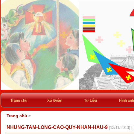
Trang chủ
Xứ Đoàn
Tư Liệu
Hình ảnh
Trang chủ
»
NHUNG-TAM-LONG-CAO-QUY-NHAN-HAU-9
(13/11/2013) |