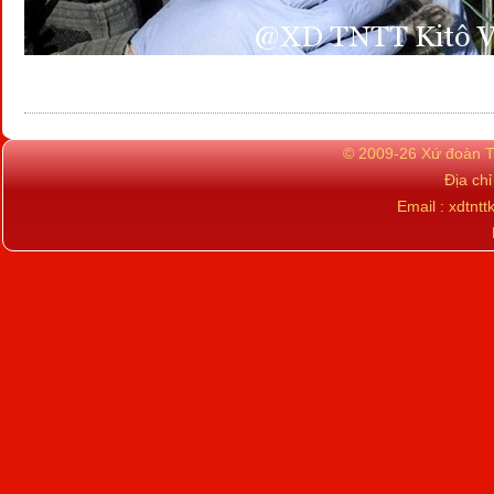
© 2009-26 Xứ đoàn TN
Địa ch
Email : xdtn