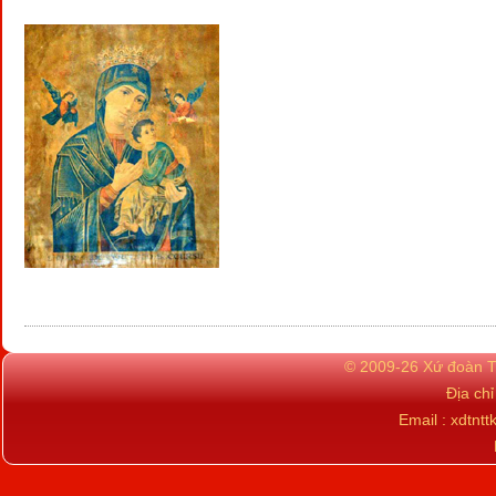
© 2009-26 Xứ đoàn TN
Địa ch
Email : xdtn