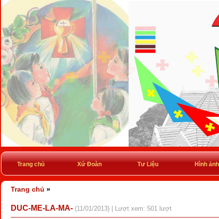
Trang chủ
Xứ Đoàn
Tư Liệu
Hình ảnh
Trang chủ
»
DUC-ME-LA-MA-
(11/01/2013) | Lượt xem: 501 lượt