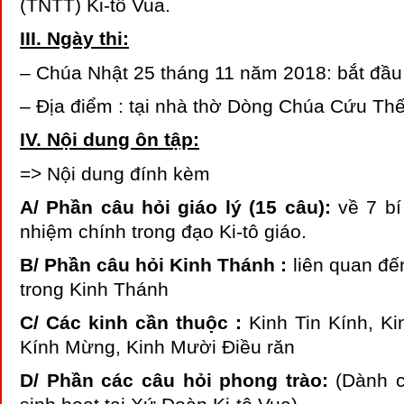
(TNTT) Ki-tô Vua.
III. Ngày thi:
– Chúa Nhật 25 tháng 11 năm 2018: bắt đầu
– Địa điểm : tại nhà thờ Dòng Chúa Cứu Th
IV. Nội dung ôn tập:
=> Nội dung đính kèm
A/ Phần câu hỏi giáo lý (15 câu):
về 7 bí
nhiệm chính trong đạo Ki-tô giáo.
B/ Phần câu hỏi Kinh Thánh :
liên quan đế
trong Kinh Thánh
C/ Các kinh cần thuộc :
Kinh Tin Kính, Ki
Kính Mừng, Kinh Mười Điều răn
D/ Phần các câu hỏi phong trào:
(Dành 