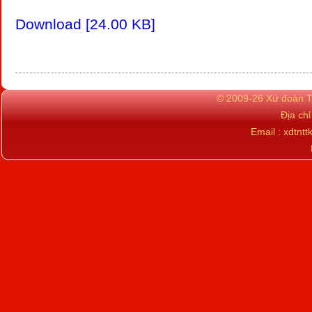
Download [24.00 KB]
© 2009-26 Xứ đoàn TN
Địa ch
Email : xdtn