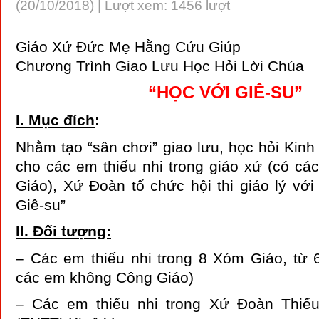
(20/10/2018) | Lượt xem: 1456 lượt
Giáo Xứ Đức Mẹ Hằng Cứu Giúp
Chương Trình Giao Lưu Học Hỏi Lời Chúa
“HỌC VỚI GIÊ-SU”
I. Mục đích
:
Nhằm tạo “sân chơi” giao lưu, học hỏi Kinh
cho các em thiếu nhi trong giáo xứ (có c
Giáo), Xứ Đoàn tổ chức hội thi giáo lý vớ
Giê-su”
II. Đối tượng:
– Các em thiếu nhi trong 8 Xóm Giáo, từ 6
các em không Công Giáo)
– Các em thiếu nhi trong Xứ Đoàn Thiế