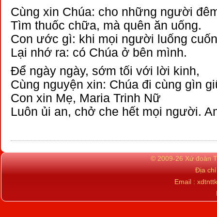
Cùng xin Chúa: cho những người đê
Tìm thuốc chữa, mà quên ăn uống.
Con ước gì: khi mọi người luống cuố
Lại nhớ ra: có Chúa ở bên mình.
Để ngày ngày, sớm tối với lời kinh,
Cùng nguyện xin: Chúa đi cùng gìn gi
Con xin Mẹ, Maria Trinh Nữ
Luôn ủi an, chở che hết mọi người. A
© 2009-26 Xứ đoàn TN
Địa ch
Email : xdtn