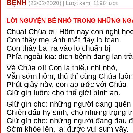
BỆNH
(23/02/2020) | Lượt xem: 1196 lượt
LỜI NGUYỆN BÉ NHỎ TRONG NHỮNG NG
Chúa! Chúa ơi! Hôm nay con nghỉ họ
Con thấy mẹ: ánh mắt đầy lo toan.
Con thấy ba: ra vào lo chuẩn bị
Phía ngoài kia: dịch bệnh đang lan trà
Và Chúa ơi! Con là thiếu nhi nhỏ,
Vẫn sớm hôm, thủ thỉ cùng Chúa luôn
Phút giây này, con ao ước với Chúa
Giữ gìn luôn: cho thế giới bình an.
Giữ gìn cho: những người đang quên
Chiến đấu hy sinh, cho những trọng tr
Giữ gìn cho: những người đang đau 
Sớm khỏe lên, lại được vui sum vầy.