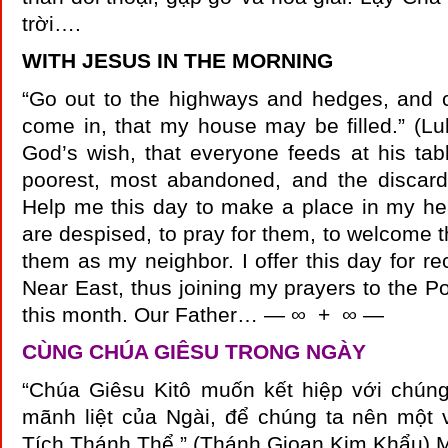
trời….
WITH JESUS IN THE MORNING
“Go out to the highways and hedges, and 
come in, that my house may be filled.” (Lu
God’s wish, that everyone feeds at his tabl
poorest, most abandoned, and the discarde
Help me this day to make a place in my he
are despised, to pray for them, to welcome 
them as my neighbor. I offer this day for rec
Near East, thus joining my prayers to the Po
this month. Our Father… — ∞ + ∞ —
CÙNG CHÚA GIÊSU TRONG NGÀY
“Chúa Giêsu Kitô muốn kết hiệp với chúng
mãnh liệt của Ngài, để chúng ta nên một v
Tích Thánh Thể.” (Thánh Gioan Kim Khẩu) M