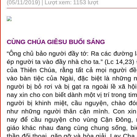
(05/11/2019) | Lượt xem: 1153 lượt
CÙNG CHÚA GIÊSU BUỔI SÁNG
“Ông chủ bảo người đầy tớ: Ra các đường 
ép người ta vào đầy nhà cho ta.” (Lc 14,23
của Thiên Chúa, rằng tất cả mọi người 
vào bàn tiệc của Ngài, đặc biệt là những 
người bị bỏ rơi và bị gạt ra ngoài lề xã h
nay xin cho con biết dành một vị trí trong t
người bị khinh miệt, cầu nguyện, chào đ
như những người thân cận mình. Con xi
nay để cầu nguyện cho vùng Cận Đông, n
giáo khác nhau đang cùng chung sống, biế
thần đối thoại, gặp gỡ và hòa giải. Lạy Cha