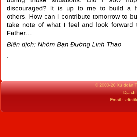
discouraged? It is up to me to build a h
others. How can I contribute tomorrow to bu
take note of what I feel and look forward
Father…
Biên dịch: Nhóm Bạn Đường Linh Thao
.
© 2009-26 Xứ đoàn TN
Địa ch
Email : xdtn