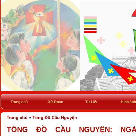
Trang chủ
Xứ Đoàn
Tư Liệu
Hình ảnh
Trang chủ
»
Tông Đồ Cầu Nguyện
TÔNG ĐỒ CẦU NGUYỆN: NGÀY 