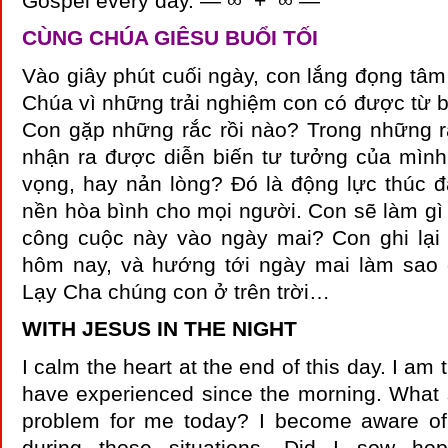
Gospel every day. — ∞ + ∞ —
CÙNG CHÚA GIÊSU BUỔI TỐI
Vào giây phút cuối ngày, con lắng đọng tâ
Chúa vì những trải nghiệm con có được từ 
Con gặp những rắc rồi nào? Trong những rắ
nhận ra được diễn biến tư tưởng của mình
vọng, hay nản lòng? Đó là động lực thúc 
nền hòa bình cho mọi người. Con sẽ làm gì
công cuộc này vào ngày mai? Con ghi lạ
hôm nay, và hướng tới ngày mai làm sao 
Lạy Cha chúng con ở trên trời…
WITH JESUS IN THE NIGHT
I calm the heart at the end of this day. I am 
have experienced since the morning. What 
problem for me today? I become aware o
during those situations. Did I sow ho