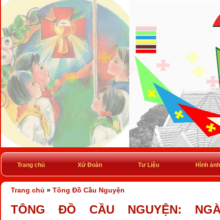
Trang chủ
Xứ Đoàn
Tư Liệu
Hình ảnh
Trang chủ
»
Tông Đồ Cầu Nguyện
TÔNG ĐỒ CẦU NGUYỆN: NGÀY 