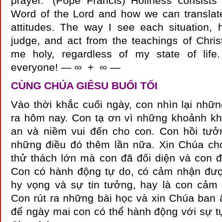
prayer. ”(Pope Francis) Holiness consists
Word of the Lord and how we can translate 
attitudes. The way I see each situation, h
judge, and act from the teachings of Chri
me holy, regardless of my state of life.
everyone! — ∞ + ∞ —
CÙNG CHÚA GIÊSU BUỔI TỐI
Vào thời khắc cuối ngày, con nhìn lại nhữ
ra hôm nay. Con tạ ơn vì những khoảnh kh
an và niềm vui đến cho con. Con hồi tư
những điều đó thêm lần nữa. Xin Chúa ch
thử thách lớn mà con đã đối diện và con đ
Con có hành động tự do, có cảm nhận đượ
hy vọng và sự tin tưởng, hay là con cảm
Con rút ra những bài học và xin Chúa ban 
để ngày mai con có thể hành động với sự t