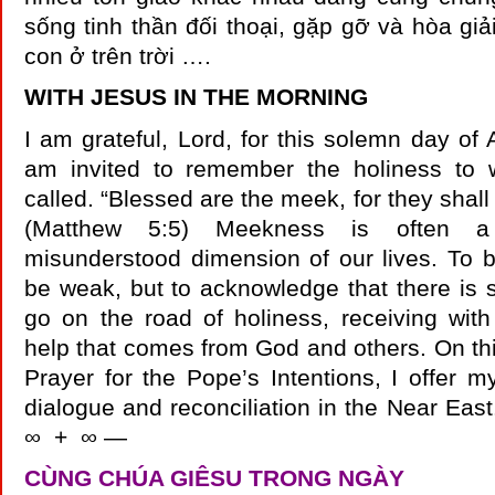
sống tinh thần đối thoại, gặp gỡ và hòa gi
con ở trên trời ….
WITH JESUS IN THE MORNING
I am grateful, Lord, for this solemn day of 
am invited to remember the holiness to 
called. “Blessed are the meek, for they shall 
(Matthew 5:5) Meekness is often a
misunderstood dimension of our lives. To 
be weak, but to acknowledge that there is st
go on the road of holiness, receiving wit
help that comes from God and others. On th
Prayer for the Pope’s Intentions, I offer m
dialogue and reconciliation in the Near Ea
∞ + ∞ —
CÙNG CHÚA GIÊSU TRONG NGÀY