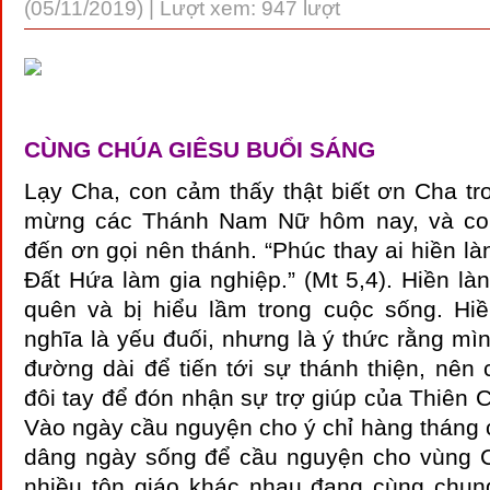
(05/11/2019) | Lượt xem: 947 lượt
CÙNG CHÚA GIÊSU BUỔI SÁNG
Lạy Cha, con cảm thấy thật biết ơn Cha tr
mừng các Thánh Nam Nữ hôm nay, và co
đến ơn gọi nên thánh. “Phúc thay ai hiền là
Đất Hứa làm gia nghiệp.” (Mt 5,4). Hiền là
quên và bị hiểu lầm trong cuộc sống. Hi
nghĩa là yếu đuối, nhưng là ý thức rằng m
đường dài để tiến tới sự thánh thiện, nên
đôi tay để đón nhận sự trợ giúp của Thiên 
Vào ngày cầu nguyện cho ý chỉ hàng tháng 
dâng ngày sống để cầu nguyện cho vùng 
nhiều tôn giáo khác nhau đang cùng chung