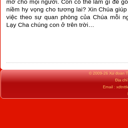
mở cho mọi người. Con có thể làm gì để g
niềm hy vọng cho tương lai? Xin Chúa giúp
việc theo sự quan phòng của Chúa mỗi n
Lạy Cha chúng con ở trên trời…
© 2009-26 Xứ đoàn TN
Địa ch
Email : xdtn