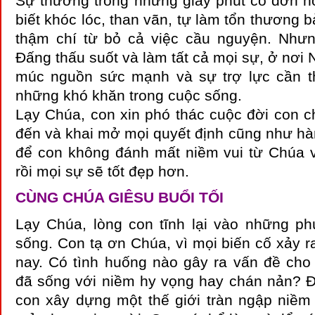
Sự thường trong những giây phút cô đơn ho
biết khóc lóc, than vãn, tự làm tổn thương 
thậm chí từ bỏ cả việc cầu nguyện. Như
Đấng thấu suốt và làm tất cả mọi sự, ở nơi N
múc nguồn sức mạnh và sự trợ lực cần t
những khó khăn trong cuộc sống.
Lạy Chúa, con xin phó thác cuộc đời con c
đến và khai mở mọi quyết định cũng như hà
để con không đánh mất niềm vui từ Chúa v
rồi mọi sự sẽ tốt đẹp hơn.
CÙNG CHÚA GIÊSU BUỔI TỐI
Lạy Chúa, lòng con tĩnh lại vào những ph
sống. Con tạ ơn Chúa, vì mọi biến cố xảy 
nay. Có tình huống nào gây ra vấn đề ch
đã sống với niềm hy vọng hay chán nản? Đi
con xây dựng một thế giới tràn ngập niềm