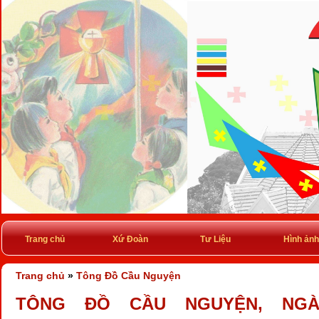
Trang chủ
Xứ Đoàn
Tư Liệu
Hình ảnh
Trang chủ
»
Tông Đồ Cầu Nguyện
TÔNG ĐỒ CẦU NGUYỆN, NGÀY 