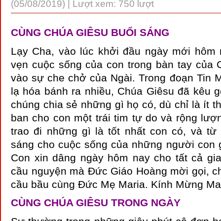
(05/08/2019) | Lượt xem: 750 lượt
CÙNG CHÚA GIÊSU BUỔI SÁNG
Lạy Cha, vào lúc khởi đầu ngày mới hôm n
vẹn cuộc sống của con trong bàn tay của C
vào sự che chở của Ngài. Trong đoạn Tin 
lạ hóa bánh ra nhiều, Chúa Giêsu đã kêu 
chúng chia sẻ những gì họ có, dù chỉ là ít t
ban cho con một trái tim tự do và rộng lượ
trao đi những gì là tốt nhất con có, và t
sáng cho cuộc sống của những người con 
Con xin dâng ngày hôm nay cho tất cả gia 
cầu nguyện mà Đức Giáo Hoàng mời gọi, ch
cầu bầu cùng Đức Mẹ Maria. Kính Mừng Ma
CÙNG CHÚA GIÊSU TRONG NGÀY