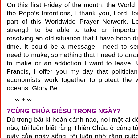
On this first Friday of the month, the World
the Pope’s Intentions, I thank you, Lord, fo
part of this Worldwide Prayer Network. L
strength to be able to take an importa
resolving an old situation that I have been d
time. It could be a message I need to se
need to make, something that I need to arran
to make or an addiction I want to leave. 
Francis, I offer you my day that politician
economists work together to protect the 
oceans. Glory Be…
— ∞ + ∞ —
?
CÙNG CHÚA GIÊSU TRONG NGÀY
?
Dù trong bất kì hoàn cảnh nào, nơi một ai đó
nào, tôi luôn biết rằng Thiên Chúa ở cùng tô
giây của ngày sống, tôi luôn nhớ rằng cuộc