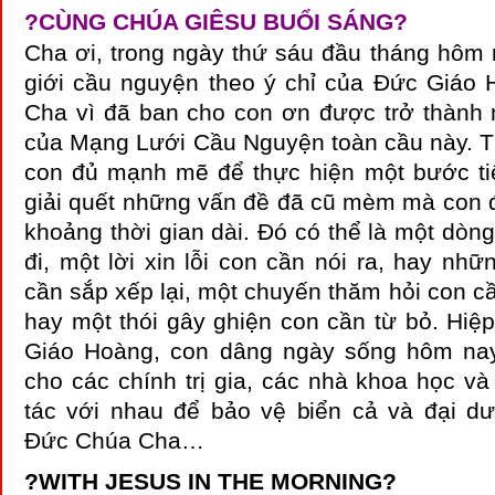
?
CÙNG CHÚA GIÊSU BUỔI SÁNG
?
Cha ơi, trong ngày thứ sáu đầu tháng hôm 
giới cầu nguyện theo ý chỉ của Đức Giáo 
Cha vì đã ban cho con ơn được trở thành
của Mạng Lưới Cầu Nguyện toàn cầu này. T
con đủ mạnh mẽ để thực hiện một bước tiế
giải quết những vấn đề đã cũ mèm mà con đ
khoảng thời gian dài. Đó có thể là một dòng
đi, một lời xin lỗi con cần nói ra, hay nhữ
cần sắp xếp lại, một chuyến thăm hỏi con cầ
hay một thói gây ghiện con cần từ bỏ. Hiệ
Giáo Hoàng, con dâng ngày sống hôm na
cho các chính trị gia, các nhà khoa học và 
tác với nhau để bảo vệ biển cả và đại 
Đức Chúa Cha…
?
WITH JESUS IN THE MORNING
?