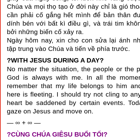
Chúa và mọi thọ tạo ở đời này chỉ là gió th
cần phải cố gắng hết mình để bản thân đ
dính bén với bất kì điều gì, và trái tim kh
bởi những biến cố xảy ra.
Ngày hôm nay, xin cho con sửa lại ánh nh
tập trung vào Chúa và tiến về phía trước.
?
WITH JESUS DURING A DAY
?
No matter the situation, the people or the p
God is always with me. In all the momen
remember that my life belongs to him and
here is fleeting. I should try not cling to an
heart be saddened by certain events. Tod
gaze on Jesus and move on.
— ∞ + ∞ —
?
CÙNG CHÚA GIÊSU BUỔI TỐI
?