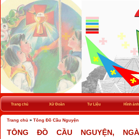
Trang chủ
Xứ Đoàn
Tư Liệu
Hình ảnh
Trang chủ
»
Tông Đồ Cầu Nguyện
TÔNG ĐỒ CẦU NGUYỆN, NGÀY 