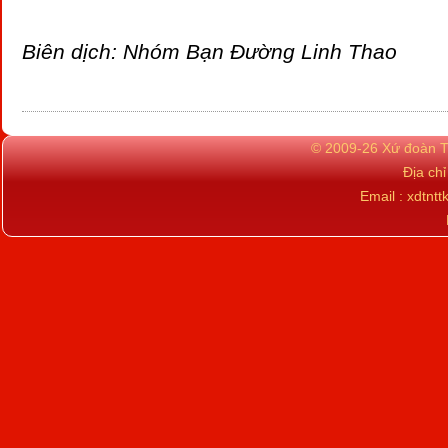
Biên dịch: Nhóm Bạn Đường Linh Thao
© 2009-26 Xứ đoàn TN
Địa ch
Email : xdtn