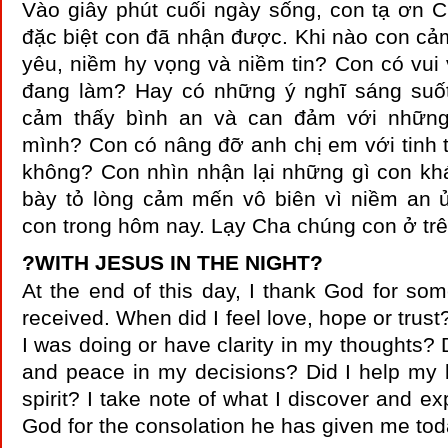
Vào giây phút cuối ngày sống, con tạ ơn 
đặc biệt con đã nhận được. Khi nào con cả
yêu, niềm hy vọng và niềm tin? Con có vui
đang làm? Hay có những ý nghĩ sáng suố
cảm thấy bình an và can đảm với những
mình? Con có nâng đỡ anh chị em với tinh 
không? Con nhìn nhận lại những gì con k
bày tỏ lòng cảm mến vô biên vì niềm an 
con trong hôm nay. Lạy Cha chúng con ở trê
?
WITH JESUS IN THE NIGHT
?
At the end of this day, I thank God for som
received. When did I feel love, hope or trust
I was doing or have clarity in my thoughts? 
and peace in my decisions? Did I help my b
spirit? I take note of what I discover and ex
God for the consolation he has given me to