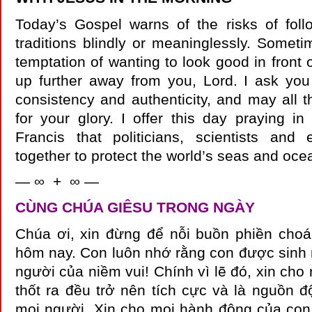
Today’s Gospel warns of the risks of fol
traditions blindly or meaninglessly. Sometim
temptation of wanting to look good in front 
up further away from you, Lord. I ask you
consistency and authenticity, and may all t
for your glory. I offer this day praying i
Francis that politicians, scientists and
together to protect the world’s seas and oc
— ∞ + ∞ —
CÙNG CHÚA GIÊSU TRONG NGÀY
Chúa ơi, xin đừng để nỗi buồn phiền choán
hôm nay. Con luôn nhớ rằng con được sinh 
người của niềm vui! Chính vì lẽ đó, xin cho 
thốt ra đều trở nên tích cực và là nguồn đ
mọi người. Xin cho mọi hành động của con