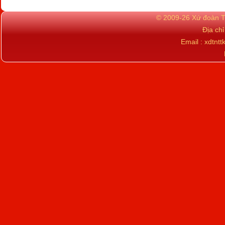
© 2009-26 Xứ đoàn TN
Địa ch
Email : xdtn