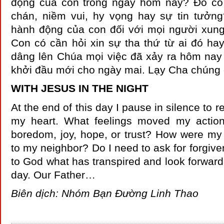
động của con trong ngày hôm nay? Đó có
chán, niềm vui, hy vọng hay sự tin tưởng
hành động của con đối với mọi người xun
Con có cần hỏi xin sự tha thứ từ ai đó ha
dâng lên Chúa mọi việc đã xảy ra hôm na
khởi đầu mới cho ngày mai. Lạy Cha chúng c
WITH JESUS IN THE NIGHT
At the end of this day I pause in silence to 
my heart. What feelings moved my actio
boredom, joy, hope, or trust? How were my
to my neighbor? Do I need to ask for forgive
to God what has transpired and look forward 
day. Our Father…
Biên dịch: Nhóm Bạn Đường Linh Thao