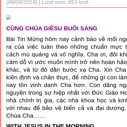
(09/09/2019) | Lượt xem: 853 lượt
CÙNG CHÚA GIÊSU BUỔI SÁNG
Bài Tin Mừng hôm nay cảnh báo về mối ngu
ra của việc tuân theo những chuẩn mực 
cách mù quáng và vô nghĩa. Cha ơi, đôi kh
cám dỗ vì ước muốn mình trở nên hoàn hảo
khác, và từ đó dần bước xa Cha. Xin Ch
kiên định và chân thực, để những gì con l
nay tôn vinh danh Cha hơn. Con dâng ng
nguyện trong sự hiệp nhất với Đức Giáo Ho
nhà chính trị gia, các nhà khoa học và kin
với nhau để bảo vệ biển cả và đại dươn
Chúa Cha……
WITH JESUS IN THE MORNING