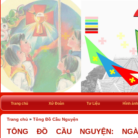
Trang chủ
Xứ Đoàn
Tư Liệu
Hình ảnh
Trang chủ
»
Tông Đồ Cầu Nguyện
TÔNG ĐỒ CẦU NGUYỆN: NGÀY 