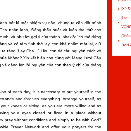
[Xứ Đ
[Lưu
hành bất kì một nhiệm vụ nào, chúng ta cần đặt mình
VỌNG
Cha nhân lành, Đấng thấu suốt và luôn tha thứ cho
[Thôn
mình, và như lời gợi ý của thánh Inhaxiô: “có thể đứng
àng và có tâm tình thờ lạy, con khẽ nhắm mắt lại, giữ
ĐÁN 
hưa rằng “Lạy Cha…” Liệu con đã cầu nguyện cách vô
 Chúa không? Xin kết hiệp con cùng với Mạng Lưới Cầu
và dâng lên lời nguyện của con theo ý chỉ của tháng
on of each day, it is necessary to put yourself in the
stands and forgives everything. Arrange yourself, as
 your knees or sitting, as you are more willing and as
ving your eyes closed or fixed in a place without
ry pray without conditions and simply to be with God?
dwide Prayer Network and offer your prayers for the