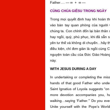
Father…. — ∞ + ∞ —
CÙNG CHÚA GIÊSU TRONG NGÀY
Trong mọi quyết định hay khi hoàn t
vào bàn tay quan phòng của người 
chúng ta. Con chỉnh đốn lại bản thân 
hay ngồi, quỳ, phủ phục, khi đã sẵn s
yên tư thế và không di chuyển…hãy t
điều kiện, chỉ đơn giản là ngồi cùng
nguyện toàn cầu của Đức Giáo Hoàng 
này.
WITH JESUS DURING A DAY
In undertaking or completing the missi
hands of that good Father who under
Saint Ignatius of Loyola suggests “on
more devotion accompanies you, ha
walking…saying ‘Father.’” Do you eve
Unite yourself with the Pope’s Worl