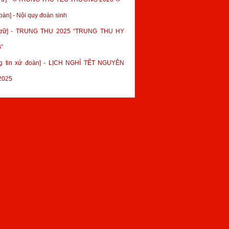
oàn] - Nội quy đoàn sinh
 trữ] - TRUNG THU 2025 “TRUNG THU HY
”
g tin xứ đoàn] - LỊCH NGHỈ TẾT NGUYÊN
2025