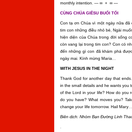
monthly intention. — ∞ + ∞ —
CÙNG CHÚA GIÊSU BUỔI TỐI
Con tạ ơn Chúa vì một ngày nữa đã q
tim con những điều nhỏ bé, Ngài muố
hiện diện của Chúa trong đời sống c
còn vang lại trong tim con? Con có 
đến những gì con đã khám phá được,
ngày mai. Kính mừng Maria…
WITH JESUS IN THE NIGHT
Thank God for another day that ends.
in the small details and he wants you 
of the Lord in your life? How do you
do you have? What moves you? Take
change your life tomorrow. Hail Mary…
Biên dịch: Nhóm Bạn Đường Linh Tha
.