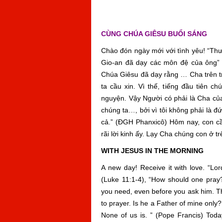
CÙNG CHÚA GIÊSU BUỔI SÁNG
Chào đón ngày mới với tình yêu! “Th
Gio-an đã dạy các môn đệ của ông” 
Chúa Giêsu đã dạy rằng … Cha trên tr
ta cầu xin. Vì thế, tiếng đầu tiên c
nguyện. Vậy Người có phải là Cha củ
chúng ta…, bởi vì tôi không phải là đ
cả.” (ĐGH Phanxicô) Hôm nay, con c
rãi lời kinh ấy. Lạy Cha chúng con ở t
WITH JESUS IN THE MORNING
A new day! Receive it with love. “Lord
(Luke 11:1-4), “How should one pra
you need, even before you ask him. The
to prayer. Is he a Father of mine only
None of us is. ” (Pope Francis) Toda