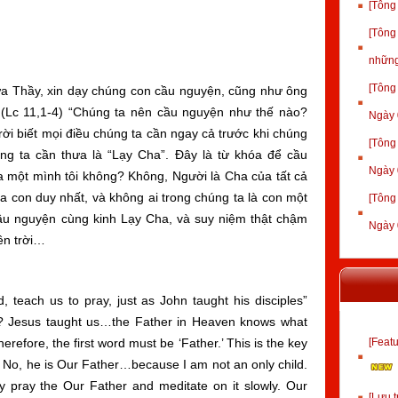
[Tông
[Tông
những
[Tông
ưa Thầy, xin dạy chúng con cầu nguyện, cũng như ông
(Lc 11,1-4) “Chúng ta nên cầu nguyện như thế nào?
Ngày 
ời biết mọi điều chúng ta cần ngay cả trước khi chúng
[Tông
húng ta cần thưa là “Lạy Cha”. Đây là từ khóa để cầu
Ngày 
a một mình tôi không? Không, Người là Cha của tất cả
ứa con duy nhất, và không ai trong chúng ta là con một
[Tông
ầu nguyện cùng kinh Lạy Cha, và suy niệm thật chậm
Ngày 
rên trời…
, teach us to pray, just as John taught his disciples”
y? Jesus taught us…the Father in Heaven knows what
refore, the first word must be ‘Father.’ This is the key
[Fea
? No, he is Our Father…because I am not an only child.
y pray the Our Father and meditate on it slowly. Our
[Lưu 