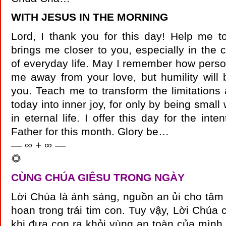
WITH JESUS IN THE MORNING
Lord, I thank you for this day! Help me t
brings me closer to you, especially in the c
of everyday life. May I remember how persona
me away from your love, but humility will
you. Teach me to transform the limitations a
today into inner joy, for only by being small 
in eternal life. I offer this day for the inte
Father for this month. Glory be…
— ∞ + ∞ —
🌻
CÙNG CHÚA GIÊSU TRONG NGÀY
Lời Chúa là ánh sáng, nguồn an ủi cho tâm
hoan trong trái tim con. Tuy vậy, Lời Chúa 
khi đưa con ra khỏi vùng an toàn của mình