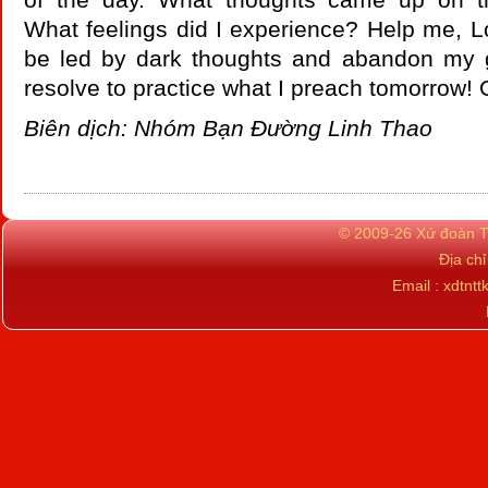
What feelings did I experience? Help me, Lor
be led by dark thoughts and abandon my 
resolve to practice what I preach tomorrow!
Biên dịch: Nhóm Bạn Đường Linh Thao
© 2009-26 Xứ đoàn TN
Địa ch
Email : xdtn