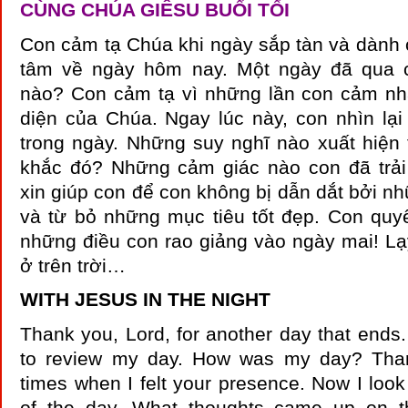
CÙNG CHÚA GIÊSU BUỔI TỐI
Con cảm tạ Chúa khi ngày sắp tàn và dành c
tâm về ngày hôm nay. Một ngày đã qua 
nào? Con cảm tạ vì những lần con cảm n
diện của Chúa. Ngay lúc này, con nhìn lạ
trong ngày. Những suy nghĩ nào xuất hiện 
khắc đó? Những cảm giác nào con đã trả
xin giúp con để con không bị dẫn dắt bởi n
và từ bỏ những mục tiêu tốt đẹp. Con quy
những điều con rao giảng vào ngày mai! L
ở trên trời…
WITH JESUS IN THE NIGHT
Thank you, Lord, for another day that ends
to review my day. How was my day? Than
times when I felt your presence. Now I look a
of the day. What thoughts came up on t