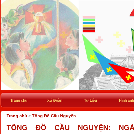
Trang chủ
Xứ Đoàn
Tư Liệu
Hình ảnh
Trang chủ
»
Tông Đồ Cầu Nguyện
TÔNG ĐỒ CẦU NGUYỆN: NGÀY 