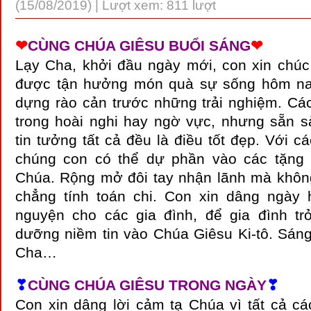
(15/08/2019) | Lượt xem: 811 lượt
❤
CÙNG CHÚA GIÊSU BUỔI SÁNG
❤
Lạy Cha, khởi đầu ngày mới, con xin chúc
được tận hưởng món quà sự sống hôm na
dựng rào cản trước những trải nghiệm. C
trong hoài nghi hay ngờ vực, nhưng sẵn 
tin tưởng tất cả đều là điều tốt đẹp. Với c
chúng con có thể dự phần vào các tặng
Chúa. Rộng mở đôi tay nhận lãnh mà khôn
chẳng tính toán chi. Con xi
n dâng ngày 
nguyện cho các gia đình, để gia đình tr
dưỡng niềm tin vào Chúa Giêsu Ki-tô. Sá
Cha…
❣
CÙNG CHÚA GIÊSU TRONG NGÀY
❣
Con xin dâng lời cảm tạ Chúa vì tất cả các