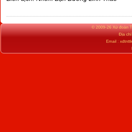
© 2009-26 Xứ đoàn TN
Địa ch
Email : xdtn