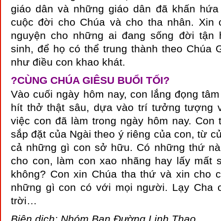
giáo dân và những giáo dân đã khấn hứa
cuộc đời cho Chúa và cho tha nhân. Xin 
nguyện cho những ai đang sống đời tận 
sinh, để họ có thể trung thành theo Chúa G
như điều con khao khát.
?
CÙNG CHÚA GIÊSU BUỔI TỐI
?
Vào cuối ngày hôm nay, con lắng đọng tâm 
hít thở thật sâu, dựa vào trí tưởng tượng
việc con đã làm trong ngày hôm nay. Con 
sắp đặt của Ngài theo ý riêng của con, từ 
cả những gì con sở hữu. Có những thứ nà
cho con, làm con xao nhãng hay lấy mất 
không? Con xin Chúa tha thứ và xin cho 
những gì con có với mọi người. Lạy Cha 
trời…
Biên dịch: Nhóm Bạn Đường Linh Thao