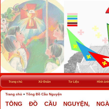
Trang chủ
Xứ Đoàn
Tư Liệu
Hình ảnh
Trang chủ
»
Tông Đồ Cầu Nguyện
TÔNG ĐỒ CẦU NGUYỆN, NGÀY 