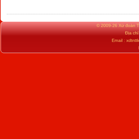
© 2009-26 Xứ đoàn TN
Địa ch
Email : xdtn