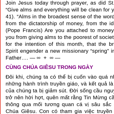
Join Jesus today through prayer, as did St.
“Give alms and everything will be clean for 
41). “Alms in the broadest sense of the wor
from the dictatorship of money, from the id
(Pope Francis) Are you attached to mone
you from giving alms to the poorest of socie
for the intention of this month, that the b
Spirit engender a new missionary “spring” i
Father…. — ∞ + ∞ —
CÙNG CHÚA GIÊSU TRONG NGÀY
Đôi khi, chúng ta có thể bị cuốn vào quá nh
những hành trình truyền giáo, và kết quả l
của chúng ta bị giảm sút. Đời sống cầu ng
trở nên hời hợt, quên mất rằng Tin Mừng c
thông qua mối tương quan cá vị sâu sắc 
Chúa Giêsu. Con có tham gia việc truyền