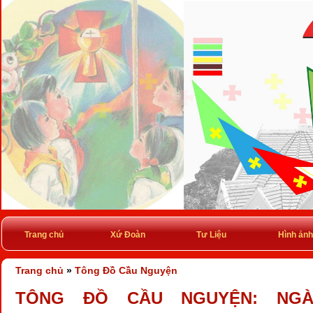
Trang chủ
Xứ Đoàn
Tư Liệu
Hình ảnh
Trang chủ
»
Tông Đồ Cầu Nguyện
TÔNG ĐỒ CẦU NGUYỆN: NGÀY 