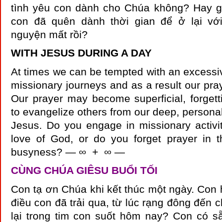
tình yêu con dành cho Chúa không? Hay g
con đã quên dành thời gian để ở lại vớ
nguyện mất rồi?
WITH JESUS DURING A DAY
At times we can be tempted with an excessiv
missionary journeys and as a result our pray
Our prayer may become superficial, forget
to evangelize others from our deep, personal
Jesus. Do you engage in missionary activi
love of God, or do you forget prayer in t
busyness? — ∞ + ∞ —
CÙNG CHÚA GIÊSU BUỔI TỐI
Con tạ ơn Chúa khi kết thúc một ngày. Con 
điều con đã trải qua, từ lúc rạng đông đến c
lại trong tim con suốt hôm nay? Con có 