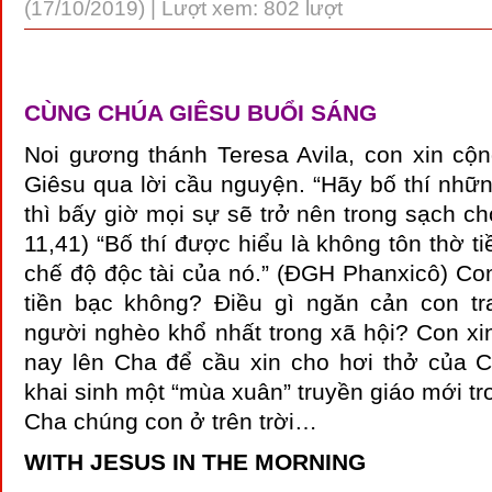
(17/10/2019) | Lượt xem: 802 lượt
CÙNG CHÚA GIÊSU BUỔI SÁNG
Noi gương thánh Teresa Avila, con xin cộ
Giêsu qua lời cầu nguyện. “Hãy bố thí nhữn
thì bấy giờ mọi sự sẽ trở nên trong sạch ch
11,41) “Bố thí được hiểu là không tôn thờ t
chế độ độc tài của nó.” (ĐGH Phanxicô) Co
tiền bạc không? Điều gì ngăn cản con t
người nghèo khổ nhất trong xã hội? Con x
nay lên Cha để cầu xin cho hơi thở của
khai sinh một “mùa xuân” truyền giáo mới tr
Cha chúng con ở trên trời…
WITH JESUS IN THE MORNING